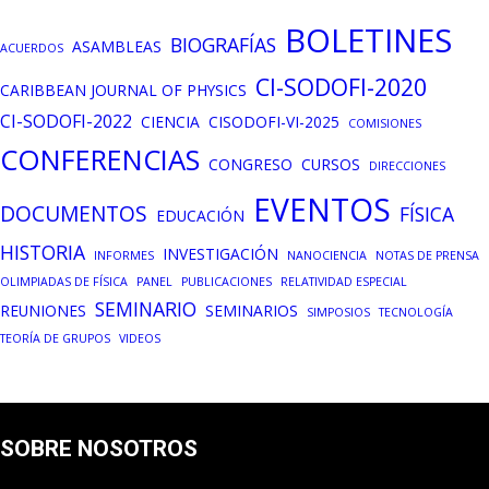
de
BOLETINES
BIOGRAFÍAS
ASAMBLEAS
ACUERDOS
entradas
CI-SODOFI-2020
CARIBBEAN JOURNAL OF PHYSICS
CI-SODOFI-2022
CIENCIA
CISODOFI-VI-2025
COMISIONES
CONFERENCIAS
CONGRESO
CURSOS
DIRECCIONES
EVENTOS
DOCUMENTOS
FÍSICA
EDUCACIÓN
HISTORIA
INVESTIGACIÓN
INFORMES
NANOCIENCIA
NOTAS DE PRENSA
OLIMPIADAS DE FÍSICA
PANEL
PUBLICACIONES
RELATIVIDAD ESPECIAL
SEMINARIO
REUNIONES
SEMINARIOS
SIMPOSIOS
TECNOLOGÍA
TEORÍA DE GRUPOS
VIDEOS
SOBRE NOSOTROS