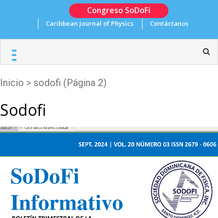
Skip
Congreso SoDoFi
to
Caribbean Journal of Physics
Contáctanos
content
Inicio
>
sodofi
(Página 2)
Sodofi