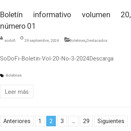
Boletín informativo volumen 20,
número 01
,
sodofi
29 septiembre, 2024
Boletines
Destacados
SoDoFi-Boletin-Vol-20-No-3-2024Descarga
Boletines
Leer más
Paginación
Anteriores
1
2
3
…
29
Siguientes