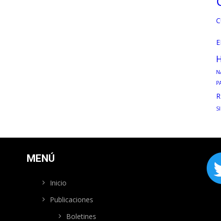
C
E
H
N
P
R
S
MENÚ
Inicio
Publicaciones
Boletines