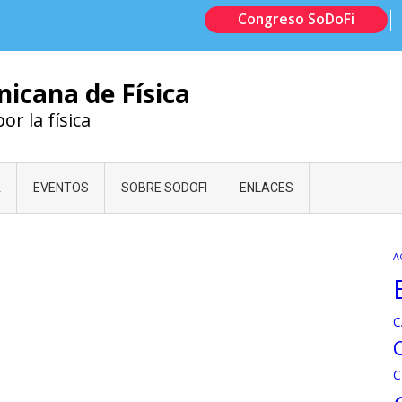
Congreso SoDoFi
icana de Física
r la física
A
EVENTOS
SOBRE SODOFI
ENLACES
A
C
C