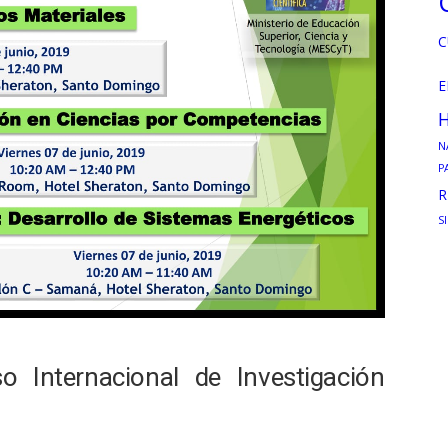
C
E
H
N
P
R
S
 Internacional de Investigación