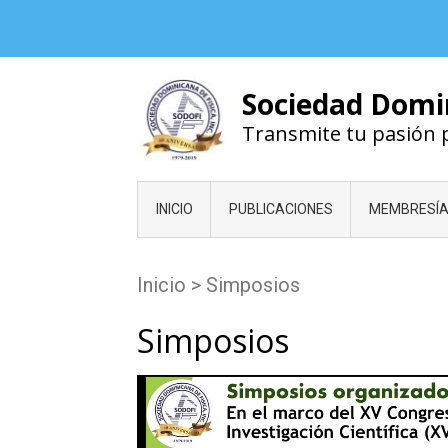
Skip
to
content
Sociedad Domin
Transmite tu pasión po
INICIO
PUBLICACIONES
MEMBRESÍ
Inicio
>
Simposios
Simposios