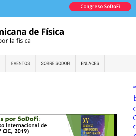
Congreso SoDoFi
icana de Física
r la física
A
EVENTOS
SOBRE SODOFI
ENLACES
A
C
C