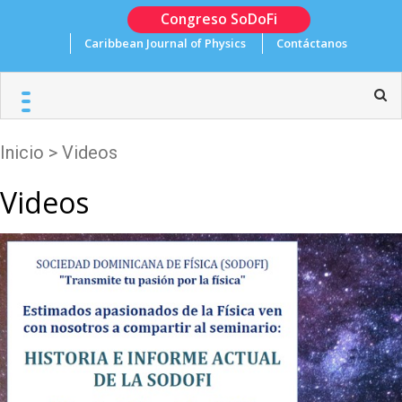
Skip
Congreso SoDoFi
to
Caribbean Journal of Physics
Contáctanos
content
Inicio
>
Videos
Videos