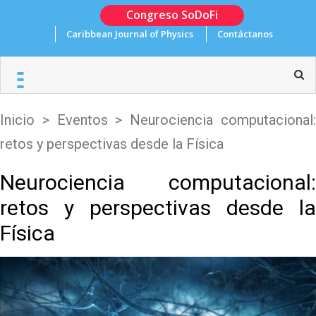
Skip
Congreso SoDoFi
to
Caribbean Journal of Physics
Contáctanos
content
Inicio
>
Eventos
>
Neurociencia computacional
retos y perspectivas desde la Física
Neurociencia computacional:
retos y perspectivas desde la
Física