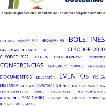
Tendencias globales en el desarrollo de un sistema energético sostenible
BOLETINES
BIOGRAFÍAS
ASAMBLEAS
ACUERDOS
CI-SODOFI-2020
CARIBBEAN JOURNAL OF PHYSICS
CI-SODOFI-2022
CIENCIA
CISODOFI-VI-2025
COMISIONES
CONFERENCIAS
CONGRESO
CURSOS
DIRECCIONES
EVENTOS
DOCUMENTOS
FÍSICA
EDUCACIÓN
HISTORIA
INVESTIGACIÓN
INFORMES
NANOCIENCIA
NOTAS DE PRENSA
OLIMPIADAS DE FÍSICA
PANEL
PUBLICACIONES
RELATIVIDAD ESPECIAL
SEMINARIO
REUNIONES
SEMINARIOS
SIMPOSIOS
TECNOLOGÍA
TEORÍA DE GRUPOS
VIDEOS